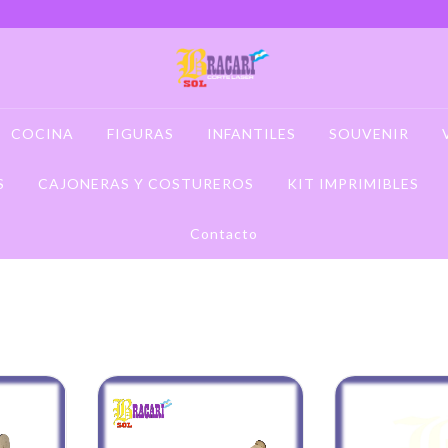
COCINA
FIGURAS
INFANTILES
SOUVENIR
S
CAJONERAS Y COSTUREROS
KIT IMPRIMIBLES
Contacto