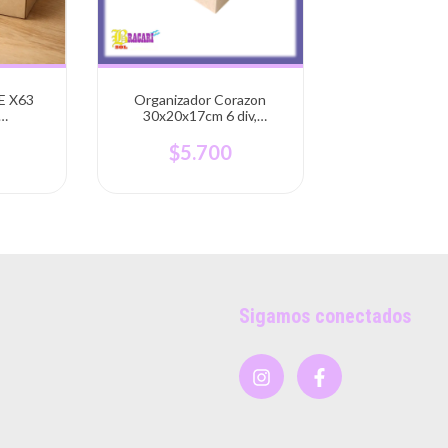
E X63
Organizador Corazon
30x20x17cm 6 div,
CIL
modificables
ES
0
$5.700
Sigamos conectados