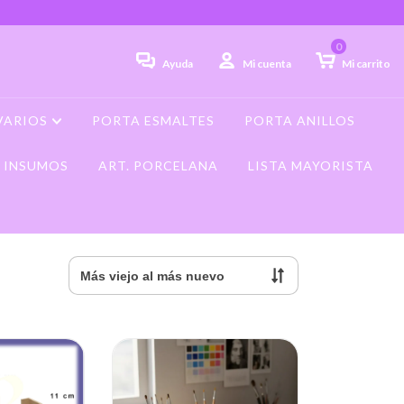
0
Ayuda
Mi cuenta
Mi carrito
VARIOS
PORTA ESMALTES
PORTA ANILLOS
INSUMOS
ART. PORCELANA
LISTA MAYORISTA