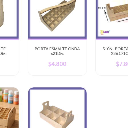
LTE
PORTA ESMALTE ONDA
5106 - PORT
iv.
x21Div.
X36 C/1
$4.800
$7.