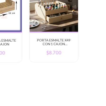
PORTA ESMALTE X49
A ESMALTE
CON 1 CAJON
CAJON
MDF/FIBROFACIL
FABRICANTES
$8.700
800