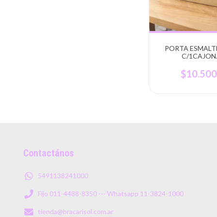
PORTA ESMALT
C/1CAJON
MDF/FIBROFA
FABRICANT
$10.50
Contactános
5491138241000
Fijo 011-4488-8350 --- Whatsapp 11-3824-1000
tienda@bracarisol.com.ar