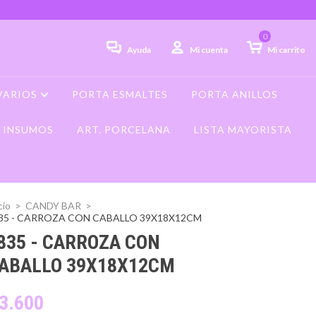
0
Ayuda
Mi cuenta
Mi carrito
VARIOS
PORTA ESMALTES
PORTA ANILLOS
INSUMOS
ART. PORCELANA
LISTA MAYORISTA
cio
>
CANDY BAR
>
35 - CARROZA CON CABALLO 39X18X12CM
835 - CARROZA CON
ABALLO 39X18X12CM
3.600