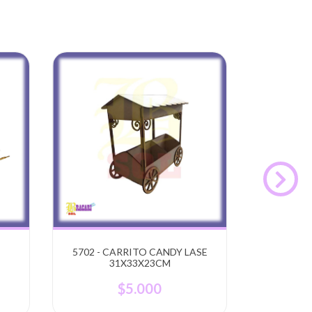
5702 - CARRITO CANDY LASE
1873 - C
31X33X23CM
$5.000