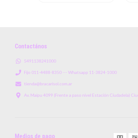
Contactános
5491138241000
Fijo 011-4488-8350 --- Whatsapp 11-3824-1000
tienda@bracarisol.com.ar
Av. Maipu 4099 (Frente a paso nivel Estación Ciudadela) Ci
Medios de pago